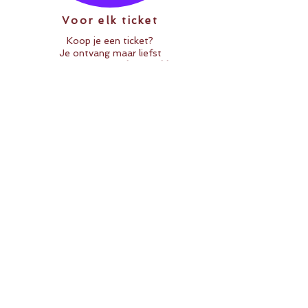
Voor elk ticket
Koop je een ticket?
Je ontvang maar liefst
10 Zen-Spaarpunt
per
besteedde Euro
Beantwoord onze enquete