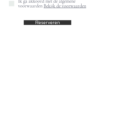
Ik ga akkoord met de algemene
voorwaarden
Bekijk de voorwaarden
Reserveren